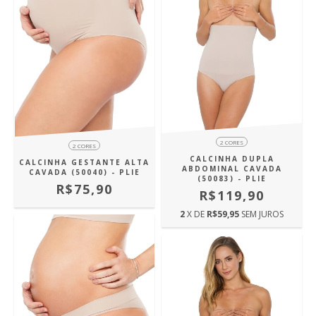
2 CORES
2 CORES
CALCINHA DUPLA
CALCINHA GESTANTE ALTA
ABDOMINAL CAVADA
CAVADA (50040) - PLIE
(50083) - PLIE
R$75,90
R$119,90
2
X DE
R$59,95
SEM JUROS