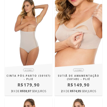
4 CORES
3 CORES
CINTA PÓS-PARTO (50107)
SUTIÃ DE AMAMENTAÇÃO
- PLIE
(50149) - PLIÉ
R$179,90
R$149,90
3
X DE
R$59,97
SEM JUROS
2
X DE
R$74,95
SEM JUROS